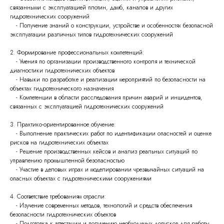
связанными с эксплуатацией плотин, дамб, каналов и других
гидротехнических сооружений
- Получение знаний о конструкции, устройстве и особенностях безопасной
эксплуатации различных типов гидротехнических сооружений
2. Формирование профессиональных компетенций:
- Умения по организации производственного контроля и технической
диагностики гидротехнических объектов
- Навыки по разработке и реализации мероприятий по безопасности на
объектах гидротехнического назначения
- Компетенции в области расследования причин аварий и инцидентов,
связанных с эксплуатацией гидротехнических сооружений
3. Практико-ориентированное обучение:
- Выполнение практических работ по идентификации опасностей и оценке
рисков на гидротехнических объектах
- Решение производственных кейсов и анализ реальных ситуаций по
управлению промышленной безопасностью
- Участие в деловых играх и моделировании чрезвычайных ситуаций на
опасных объектах с гидротехническими сооружениями
4. Соответствие требованиям отрасли:
- Изучение современных методов, технологий и средств обеспечения
безопасности гидротехнических объектов
- Подготовка к аттестации и получению необходимых допусков для работы