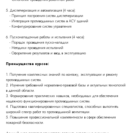
5. Диспетчеризация и автоматизация (4 часа):
- Принцип построения систем диспетчеризации
- Интеграция противодымных систем в АСУ зданий
- Конфигурирование систем управления
6. Пусконаладочные работы и испытания (4 часа):
- Порядок проведения пуско-наладки
- Методики проведения испытаний
- Оформление результатов и ввод в эксплуатацию
Преимущества курсов:
1. Получение комплексных знаний по монтажу, эксплуатации и ремонту
противодымных систем.
2. Изучение требований нормативно-правовой базы и актуальных технологий
в данной области.
3. Формирование практических навыков, необходимых для обеспечения
надежного функционирования противодымных систем.
4. Подготовка квалифицированных специалистов, способных выполнять
широкий спектр работ по противодымной вентиляции.
5. Повышение профессиональной компетентности в сфере обеспечения
пожарной безопасности.