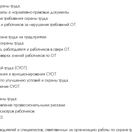
храны труда:
акты и нормативно-правовые документы.
ые требования охраны труда.
ля и работников за нарушение требований ОТ.
ране труда на предприятии:
 охраны труда.
ть работодателя и работников в сфере ОТ.
роверка знаний работников по ОТ.
ой труда (СУОТ):
ения и функционирования СУОТ.
 по улучшению условий и охраны труда.
шение СУОТ.
аны труда:
равление профессиональными рисками.
смотров работников.
З.
дителей и специалистов, ответственных за организацию работы по охране т