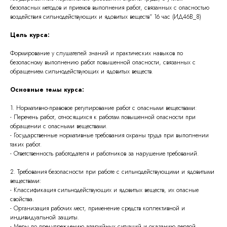
безопасных методов и приемов выполнения работ, связанных с опасностью
воздействия сильнодействующих и ядовитых веществ" 16 час (ИД46В_8)
Цель курса:
Формирование у слушателей знаний и практических навыков по
безопасному выполнению работ повышенной опасности, связанных с
обращением сильнодействующих и ядовитых веществ.
Основные темы курса:
1. Нормативно-правовое регулирование работ с опасными веществами:
- Перечень работ, относящихся к работам повышенной опасности при
обращении с опасными веществами.
- Государственные нормативные требования охраны труда при выполнении
таких работ.
- Ответственность работодателя и работников за нарушение требований.
2. Требования безопасности при работе с сильнодействующими и ядовитыми
веществами:
- Классификация сильнодействующих и ядовитых веществ, их опасные
свойства.
- Организация рабочих мест, применение средств коллективной и
индивидуальной защиты.
- Меры по предупреждению аварийных ситуаций и оказанию первой