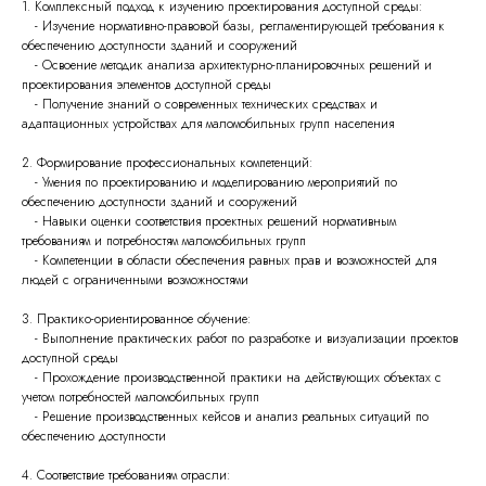
1. Комплексный подход к изучению проектирования доступной среды:
- Изучение нормативно-правовой базы, регламентирующей требования к
обеспечению доступности зданий и сооружений
- Освоение методик анализа архитектурно-планировочных решений и
проектирования элементов доступной среды
- Получение знаний о современных технических средствах и
адаптационных устройствах для маломобильных групп населения
2. Формирование профессиональных компетенций:
- Умения по проектированию и моделированию мероприятий по
обеспечению доступности зданий и сооружений
- Навыки оценки соответствия проектных решений нормативным
требованиям и потребностям маломобильных групп
- Компетенции в области обеспечения равных прав и возможностей для
людей с ограниченными возможностями
3. Практико-ориентированное обучение:
- Выполнение практических работ по разработке и визуализации проектов
доступной среды
- Прохождение производственной практики на действующих объектах с
учетом потребностей маломобильных групп
- Решение производственных кейсов и анализ реальных ситуаций по
обеспечению доступности
4. Соответствие требованиям отрасли: