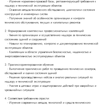
- Изучение нормативно-правовой базы, регламентирующей требования к
надзору и технической эксплуатации объектов
- Освоение методов технического обследования, диагностики состояния
конструкций и инженерных систем
- Получение знаний об особенностях организации и контроля
технического обслуживания, текущих и капитальных ремонтов
2. Формирование комплексных профессиональных компетенций:
- Умения по организации и осуществлению надзора за техническим
состоянием зданий и сооружений
- Навыки по планированию, контролю и документированию технической
эксплуатации объектов
- Компетенции в области управления безопасностью, надежностью и
энергоэффективностью эксплуатируемых объектов
3. Практико-ориентированное обучение:
- Выполнение практических работ по проведению технических осмотров,
обследований и оценке состояния зданий
- Решение производственных кейсов и анализ реальных ситуаций по
надзору и технической эксплуатации
- Участие в деловых играх и моделировании действий при аварийных и
чрезвычайных ситуациях
4. Соответствие требованиям отрасли:
- Изучение современных методов, технологий и средств технического