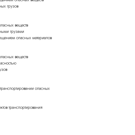
ных грузов
опасных веществ
сными грузами
мещением опасных материалов
опасных веществ
пасностью
узов
 транспортировании опасных
ктов транспортирования