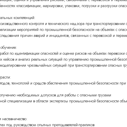
нностях классификации, маркировки, упаковки, погрузки и разгрузки опас
альных компетенций:
изводственного контроля и технического надзора при транспортировании 
еализации мероприятий по промышленной безопасности на объектах с опа
сследования причин аварий и инцидентов, связанных с перевозкой и пере
 обучение:
абот по идентификации опасностей и оценке рисков на объектах перевозки 
 кейсов и анализ реальных ситуаций по управлению промышленной безо
 моделировании чрезвычайных ситуаций при транспортировании опасных гр
трасли:
одов, технологий и средств обеспечения промышленной безопасности при
 получению необходимых допусков для работы с опасными грузами
ой специализации в области экспертизы промышленной безопасности объе
наставничество:
ах под руководством опытных преподавателей-практиков