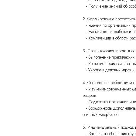
- Получение знаний об особе
2. Формирование профессион
- Умения по организации про
- Навыки по разработке и р
- Компетенции в области ра
3. Практико-ориентированное
- Выполнение практических р
- Решение производственных
- Участие в деловых играх и
4. Соответствие требованиям о
- Изучение современных мет
веществ
- Подготовка к аттестации и
- Возможность дополнительн
опасных материалов
5. Индивидуальный подход и 
- Занятия в небольших групп