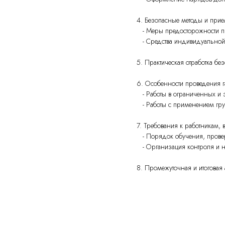
4. Безопасные методы и прие
- Меры предосторожности пр
- Средства индивидуальной 
5. Практическая отработка бе
6. Особенности проведения г
- Работы в ограниченных и з
- Работы с применением гр
7. Требования к работникам,
- Порядок обучения, проверк
- Организация контроля и н
8. Промежуточная и итоговая а