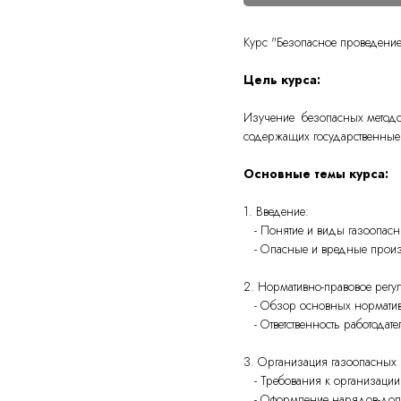
Курс "Безопасное проведение
Цель курса:
Изучение безопасных методов
содержащих государственные
Основные темы курса:
1. Введение:
- Понятие и виды газоопасн
- Опасные и вредные произв
2. Нормативно-правовое регу
- Обзор основных нормативн
- Ответственность работодат
3. Организация газоопасных 
- Требования к организации
- Оформление нарядов-допус