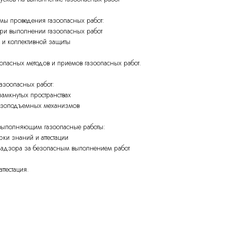
мы проведения газоопасных работ:
и выполнении газоопасных работ
и коллективной защиты
зопасных методов и приемов газоопасных работ.
азоопасных работ:
амкнутых пространствах
узоподъемных механизмов
 выполняющим газоопасные работы:
и знаний и аттестации
адзора за безопасным выполнением работ
ттестация.