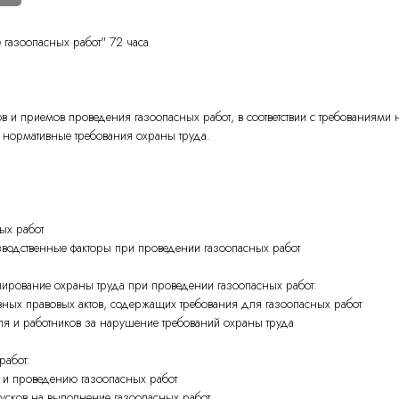
 газоопасных работ" 72 часа
 и приемов проведения газоопасных работ, в соответствии с требованиями 
 нормативные требования охраны труда.
ых работ
одственные факторы при проведении газоопасных работ
лирование охраны труда при проведении газоопасных работ:
ых правовых актов, содержащих требования для газоопасных работ
еля и работников за нарушение требований охраны труда
работ:
 и проведению газоопасных работ
ков на выполнение газоопасных работ