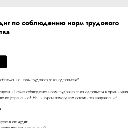
дит по соблюдению норм трудового
тва
соблюдению норм трудового законодательства
"
внутренний аудит соблюдения норм трудового законодательства в организац
по их устранению? Наши курсы помогут вам освоить это направление!
?
утреннего аудита
в сфере трудовых отношений