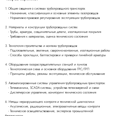
1. Общие сведения о системах трубопроводного транспорта:
- Назначение, классификация и основные элементы газопроводов
- Нормативно-правовое регулирование эксплуатации трубопроводов
2. Материалы и конструкции трубопроводных систем:
- Трубы, арматура, соединительные детали, изоляционные покрытия
- Требования к материалам, оценка технического состояния
3. Технология строительства и монтажа трубопроводов:
- Подготовительные, земляные, сварочно-монтажные, изоляционные работы
- Способы прокладки, балластировки и приварки линейной арматуры
4. Оборудование газораспределительных станций и пунктов:
- Технологическая схема и основное оборудование ГРС/ГРП
- Принципы работы, режимы эксплуатации, техническое обслуживание
5. Автоматизированные системы управления трубопроводным транспортом:
- Телемеханика, SCADA-системы, устройства телеизмерений и связи
- Диспетчерское управление, мониторинг технического состояния
6. Методы неразрушающего контроля и технической диагностики:
- Акустические, радиационные, электромагнитные методы контроля
- Техническое освидетельствование, экспертиза промышленной
безопасности