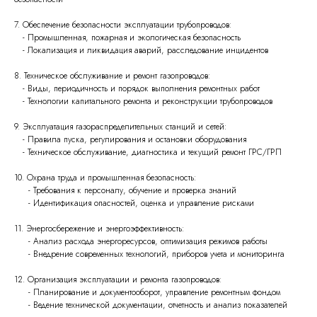
7. Обеспечение безопасности эксплуатации трубопроводов:
- Промышленная, пожарная и экологическая безопасность
- Локализация и ликвидация аварий, расследование инцидентов
8. Техническое обслуживание и ремонт газопроводов:
- Виды, периодичность и порядок выполнения ремонтных работ
- Технологии капитального ремонта и реконструкции трубопроводов
9. Эксплуатация газораспределительных станций и сетей:
- Правила пуска, регулирования и остановки оборудования
- Техническое обслуживание, диагностика и текущий ремонт ГРС/ГРП
10. Охрана труда и промышленная безопасность:
- Требования к персоналу, обучение и проверка знаний
- Идентификация опасностей, оценка и управление рисками
11. Энергосбережение и энергоэффективность:
- Анализ расхода энергоресурсов, оптимизация режимов работы
- Внедрение современных технологий, приборов учета и мониторинга
12. Организация эксплуатации и ремонта газопроводов:
- Планирование и документооборот, управление ремонтным фондом
- Ведение технической документации, отчетность и анализ показателей