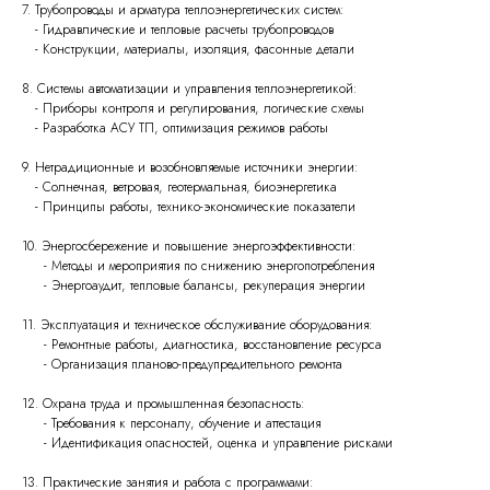
7. Трубопроводы и арматура теплоэнергетических систем:
- Гидравлические и тепловые расчеты трубопроводов
- Конструкции, материалы, изоляция, фасонные детали
8. Системы автоматизации и управления теплоэнергетикой:
- Приборы контроля и регулирования, логические схемы
- Разработка АСУ ТП, оптимизация режимов работы
9. Нетрадиционные и возобновляемые источники энергии:
- Солнечная, ветровая, геотермальная, биоэнергетика
- Принципы работы, технико-экономические показатели
10. Энергосбережение и повышение энергоэффективности:
- Методы и мероприятия по снижению энергопотребления
- Энергоаудит, тепловые балансы, рекуперация энергии
11. Эксплуатация и техническое обслуживание оборудования:
- Ремонтные работы, диагностика, восстановление ресурса
- Организация планово-предупредительного ремонта
12. Охрана труда и промышленная безопасность:
- Требования к персоналу, обучение и аттестация
- Идентификация опасностей, оценка и управление рисками
13. Практические занятия и работа с программами: