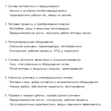
1. Основы теплотехники и термодинамики:
- Законы и основные понятия термодинамики
- Характеристики рабочих тел, методы их расчета
2. Тепловые процессы и преобразования энергии:
- Теплообмен, виды и механизмы теплопередачи
- Термодинамические циклы, принципы работы тепловых машин
3. Теплогенерирующее оборудование:
- Котельные установки, парогенераторы, теплообменники
- Конструкции, рабочие процессы, КПД и надежность
4. Системы отопления, вентиляции и кондиционирования:
- Типы, классификация и оборудование систем
- Расчет тепловых и воздушных нагрузок, проектирование
5. Котельные установки и когенерационные системы:
- Тепловые схемы, выбор основного и вспомогательного оборудования
- Режимы работы, обеспечение надежности, регулирование
6. Паровые и газовые турбины, компрессорные установки:
- Термодинамические циклы, конструкции, рабочие процессы
- Эксплуатационные характеристики, методы повышения эффективности