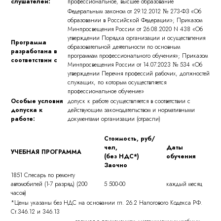
слушателей:
профессиональное, высшее образование
Федеральным законом от 29.12.2012 № 273-ФЗ «Об
образовании в Российской Федерации»; Приказом
Минпросвещения России от 26.08.2020 N 438 «Об
утверждении Порядка организации и осуществления
Программа
образовательной деятельности по основным
разработана в
программам профессионального обучения»; Приказом
соответствии с
Минпросвещения России от 14.07.2023 № 534 «Об
утверждении Перечня профессий рабочих, должностей
служащих, по которым осуществляется
профессиональное обучение»
Особые условия
допуск к работе осуществляется в соответствии с
допуска к
действующим законодательством и нормативными
работе
:
документами организации (отрасли)
Стоимость, руб/
чел,
Даты
УЧЕБНАЯ ПРОГРАММА
(без НДС*)
обучения
Заочно
1851 Слесарь по ремонту
автомобилей (1-7 разряд) (200
5 500-00
каждый месяц
часов)
*Цены указаны без НДС на основании гл. 26.2 Налогового Кодекса РФ.
Ст.346.12 и 346.13