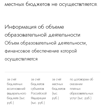
местных бюджетов не осуществляется.
Информация об объеме
образовательной деятельности
Объем образовательной деятельности,
финансовое обеспечение которой
осуществляется
за счёт
за счёт
за счёт
по договорам об
бюджетных
бюджетов
местных
оказании
ассигнований
субъектов
бюджетов
платных
федерального
Российской
(тыс.
образовательных
бюджета (тыс.
Федерации
руб.)
услуг (тыс. руб.)
руб.)
(тыс. руб.)